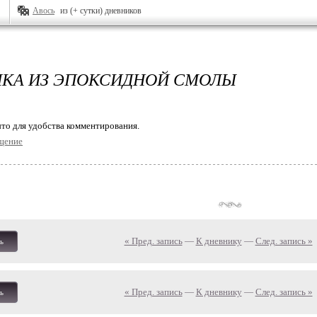
Авось
из (+ сутки) дневников
КА ИЗ ЭПОКСИДНОЙ СМОЛЫ
то для удобства комментирования.
щение
« Пред. запись
—
К дневнику
—
След. запись »
ь
« Пред. запись
—
К дневнику
—
След. запись »
ь