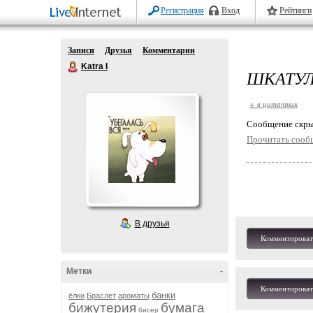
Регистрация
Вход
Рейтинги
Записи
Друзья
Комментарии
Katra I
ШКАТУЛ
+ в цитатник
Cообщение скры
Прочитать сооб
В друзья
Комментироват
Метки
-
Комментироват
банки
ёлки
Браслет
ароматы
бижутерия
бумага
бисер