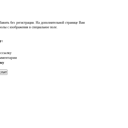
авить без регистрации. На дополнительной странице Вам
волы с изображения в специальное поле.
у:
 ссылку
омментарии
нку