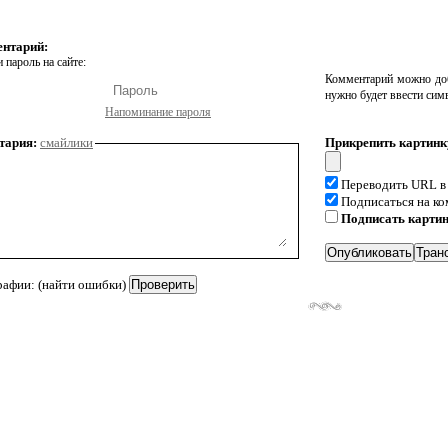
ентарий:
 пароль на сайте:
Комментарий можно доб
нужно будет ввести сим
Напоминание пароля
тария:
смайлики
Прикрепить картинк
Переводить URL в
Подписаться на к
Подписать карти
рафии: (найти ошибки)