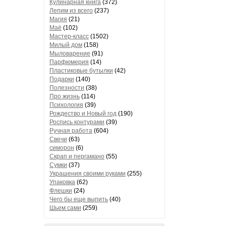
Кулинарная книга
(372)
Лепим из всего
(237)
Магия
(21)
Маё
(102)
Мастер-класс
(1502)
Милый дом
(158)
Мыловарение
(91)
Парфюмерия
(14)
Пластиковые бутылки
(42)
Подарки
(140)
Полезности
(38)
Про жизнь
(114)
Психология
(39)
Рождество и Новый год
(190)
Роспись контурами
(39)
Ручная работа
(604)
Свечи
(63)
симорон
(6)
Скрап и пергамано
(55)
Сумки
(37)
Украшения своими руками
(255)
Упаковка
(62)
Флешки
(24)
Чего бы еще выпить
(40)
Шьем сами
(259)