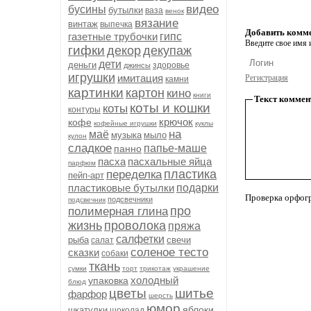
видео
бусины
бутылки
ваза
венок
вязание
винтаж
выпечка
Добавить комм
газетные трубочки
гипс
Введите свое имя и
гифки
декор
декупаж
дети
деньги
здоровье
джинсы
игрушки
имитация
Регистрация
камни
картинки
картон
кино
книги
Текст коммен
коты и кошки
коты
контуры
крючок
кофе
кофейные игрушки
куклы
на
маё
музыка
мыло
кулон
сладкое
папье-маше
панно
пасха
пасхальные яйца
парфюм
пластика
переделка
пейп-арт
пластиковые бутылки
подарки
Проверка орфог
подсвечники
подсвечник
про
полимерная глина
жизнь
проволока
пряжа
салфетки
рыба
свечи
салат
соленое тесто
сказки
собаки
ткань
сумки
торт
трикотаж
украшение
холодный
упаковка
блюд
цветы
шитье
фарфор
шерсть
юмор
яблоки
шкатулки
шоколад