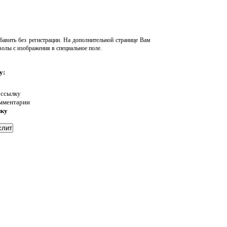
авить без регистрации. На дополнительной странице Вам
волы с изображения в специальное поле.
у:
 ссылку
омментарии
нку