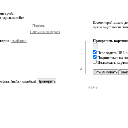
ентарий:
 пароль на сайте:
Комментарий можно доб
нужно будет ввести сим
Напоминание пароля
тария:
смайлики
Прикрепить картинк
Переводить URL в
Подписаться на к
Подписать карти
рафии: (найти ошибки)