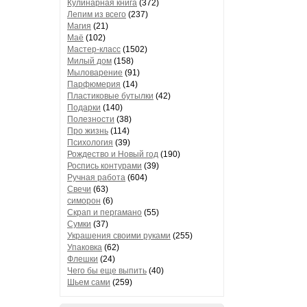
Кулинарная книга
(372)
Лепим из всего
(237)
Магия
(21)
Маё
(102)
Мастер-класс
(1502)
Милый дом
(158)
Мыловарение
(91)
Парфюмерия
(14)
Пластиковые бутылки
(42)
Подарки
(140)
Полезности
(38)
Про жизнь
(114)
Психология
(39)
Рождество и Новый год
(190)
Роспись контурами
(39)
Ручная работа
(604)
Свечи
(63)
симорон
(6)
Скрап и пергамано
(55)
Сумки
(37)
Украшения своими руками
(255)
Упаковка
(62)
Флешки
(24)
Чего бы еще выпить
(40)
Шьем сами
(259)