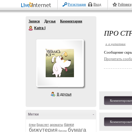
Регистрация
Вход
Рейтинги
Записи
Друзья
Комментарии
Katra I
ПРО СТ
+ в цитатник
Cообщение скры
Прочитать сооб
В друзья
Комментироват
Метки
-
Комментироват
банки
ёлки
Браслет
ароматы
бижутерия
бумага
бисер