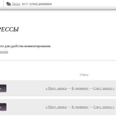
Авось
из (+ сутки) дневников
РЕССЫ
то для удобства комментирования.
щение
« Пред. запись
—
К дневнику
—
След. запись »
ь
« Пред. запись
—
К дневнику
—
След. запись »
ь