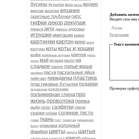
видео
бусины
бутылки
ваза
венок
вязание
винтаж
выпечка
Добавить комм
газетные трубочки
гипс
Введите свое имя и
гифки
декор
декупаж
дети
деньги
здоровье
джинсы
игрушки
имитация
Регистрация
камни
картинки
картон
кино
книги
Текст коммен
коты и кошки
коты
контуры
крючок
кофе
кофейные игрушки
куклы
на
маё
музыка
мыло
кулон
сладкое
папье-маше
панно
пасха
пасхальные яйца
парфюм
пластика
переделка
пейп-арт
пластиковые бутылки
подарки
Проверка орфог
подсвечники
подсвечник
про
полимерная глина
жизнь
проволока
пряжа
салфетки
рыба
свечи
салат
соленое тесто
сказки
собаки
ткань
сумки
торт
трикотаж
украшение
холодный
упаковка
блюд
цветы
шитье
фарфор
шерсть
юмор
яблоки
шкатулки
шоколад