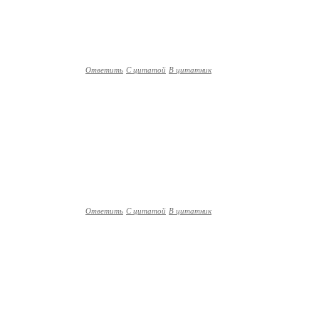
Ответить
С цитатой
В цитатник
Ответить
С цитатой
В цитатник