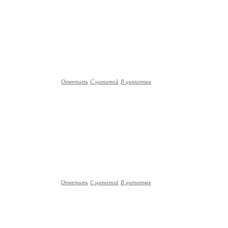
Ответить
С цитатой
В цитатник
Ответить
С цитатой
В цитатник