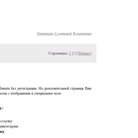
Ответить
С цитатой
В цитатник
Страницы:
1
[2] [
Новые
]
авить без регистрации. На дополнительной странице Вам
волы с изображения в специальное поле.
у:
 ссылку
омментарии
нку