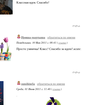
Классная идея. Спасибо!
Ириша-мартыша
обратиться по имени
Понедельник, 30 Мая 2011 г. 08:41 (
ссылка
)
Просто умничка! Класс! Спасибо за идею!:acute:
sunshinela
обратиться по имени
Среда, 01 Июня 2011 г. 11:40 (
ссылка
)
.