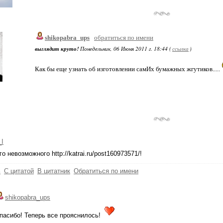
shikopabra_ups
обратиться по имени
выглядит круто!
Понедельник, 06 Июня 2011 г. 18:44 (
ссылка
)
Как бы еще узнать об изготовлении самИх бумажных жгутиков.....
_I
о невозможного http://katrai.ru/post160973571/!
ь
С цитатой
В цитатник
Обратиться по имени
shikopabra_ups
пасибо! Теперь все прояснилось!