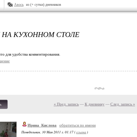
Авось
из (+ сутки) дневников
 НА КУХОННОМ СТОЛЕ
то для удобства комментирования.
щение
« Пред. запись
—
К дневнику
—
След. запись »
ь
Ирина_Кислова
обратиться по имени
Понедельник, 30 Мая 2011 г. 01:17 (
ссылка
)