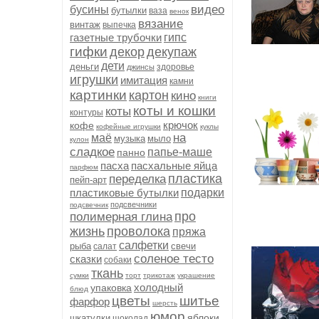
видео
бусины
бутылки
ваза
венок
вязание
винтаж
выпечка
газетные трубочки
гипс
гифки
декор
декупаж
дети
деньги
здоровье
джинсы
игрушки
имитация
камни
картинки
картон
кино
книги
коты и кошки
коты
контуры
крючок
кофе
кофейные игрушки
куклы
на
маё
музыка
мыло
кулон
сладкое
папье-маше
панно
пасха
пасхальные яйца
парфюм
пластика
переделка
пейп-арт
пластиковые бутылки
подарки
подсвечники
подсвечник
про
полимерная глина
жизнь
проволока
пряжа
салфетки
рыба
свечи
салат
соленое тесто
сказки
собаки
ткань
сумки
торт
трикотаж
украшение
холодный
упаковка
блюд
цветы
шитье
фарфор
шерсть
юмор
яблоки
шкатулки
шоколад