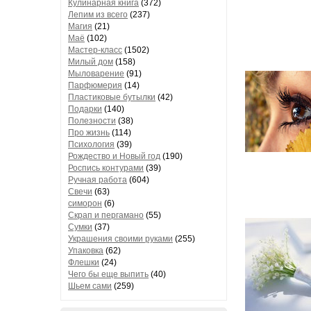
Кулинарная книга
(372)
Лепим из всего
(237)
Магия
(21)
Маё
(102)
Мастер-класс
(1502)
Милый дом
(158)
Мыловарение
(91)
Парфюмерия
(14)
Пластиковые бутылки
(42)
Подарки
(140)
Полезности
(38)
Про жизнь
(114)
Психология
(39)
Рождество и Новый год
(190)
Роспись контурами
(39)
Ручная работа
(604)
Свечи
(63)
симорон
(6)
Скрап и пергамано
(55)
Сумки
(37)
Украшения своими руками
(255)
Упаковка
(62)
Флешки
(24)
Чего бы еще выпить
(40)
Шьем сами
(259)