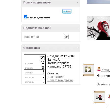
Поиск по дневнику
-
в этом дневнике
Подписка по e-mail
-
Статистика
-
Создан: 12.12.2009
Записей:
Комментариев:
Написано: 67739
Katra
Отчеты:
Нет ничег
Посетители
Поисковые фразы
Ответит
С