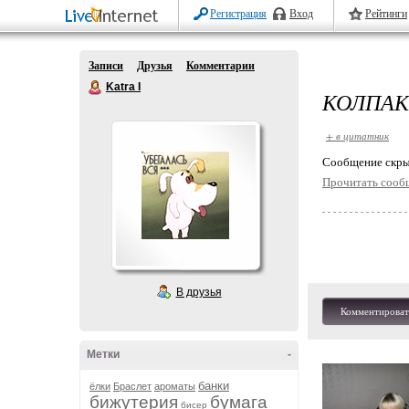
Регистрация
Вход
Рейтинги
Записи
Друзья
Комментарии
Katra I
КОЛПАК
+ в цитатник
Cообщение скры
Прочитать сооб
В друзья
Комментироват
Метки
-
банки
ёлки
Браслет
ароматы
бижутерия
бумага
бисер