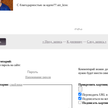
С благодарностью за идею!!!:air_kiss:
« Пред. запись
—
К дневнику
—
След. запись »
ь
ентарий:
 пароль на сайте:
Комментарий можно доб
нужно будет ввести сим
Напоминание пароля
тария:
смайлики
Прикрепить картинк
Переводить URL в
Подписаться на к
Подписать карти