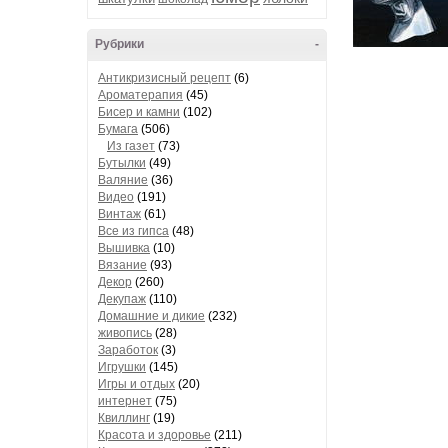
Рубрики
-
Антикризисный рецепт
(6)
Ароматерапия
(45)
Бисер и камни
(102)
Бумага
(506)
Из газет
(73)
Бутылки
(49)
Валяние
(36)
Видео
(191)
Винтаж
(61)
Все из гипса
(48)
Вышивка
(10)
Вязание
(93)
Декор
(260)
Декупаж
(110)
Домашние и дикие
(232)
живопись
(28)
Заработок
(3)
Игрушки
(145)
Игры и отдых
(20)
интернет
(75)
Квиллинг
(19)
Красота и здоровье
(211)