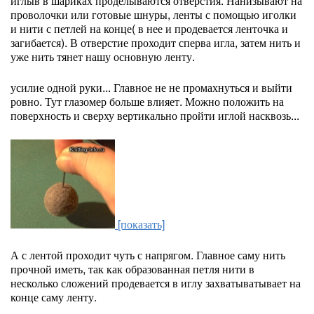
иглыв в шариках проделываются отверстия. Нанизывают на
проволочки или готовые шнуры, ленты с помощью иголки
и нити с петлей на конце( в нее и продевается ленточка и
загибается). В отверстие проходит сперва игла, затем нить и
уже нить тянет нашу основную ленту.
усилие одной руки... Главное не не промахнуться и выйти
ровно. Тут глазомер больше влияет. Можно положить на
поверхность и сверху вертикально пройти иглой насквозь...
[показать]
А с лентой проходит чуть с напрягом. Главное саму нить
прочной иметь, так как образованная петля нити в
несколько сложений продевается в иглу захватыватывает на
конце саму ленту.