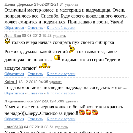
21-02-2012-21:31
удалить
Елена_Дорожко
Отличный мастер-класс, и мастерица и выдумщица. Очень
понравилось все, Спасибо. Буду своего шоколадного чесать,
может смирится и поделиться. Приглашаю в гости. Удачи!
Обратиться
-
Ответить
-
К полной версии
08-03-2012-15:23
удалить
Лоя_Лии
только вчера начала собирать пух своего сибиряка
Рыжика, думала: какой я гений
а оказывается, такое
давно уже не новость...
видимо это из серии "идеи в
воздухе летают"
Обратиться
-
Ответить
-
К полной версии
18-12-2012-04:35
удалить
Katra_I
Тогда вам остается последняя надежда на соседских котов....
Обратиться
-
Ответить
-
К полной версии
29-12-2012-16:09
удалить
Людмилка-люси
У меня тоже есть черная кошка и белый кот..так и красить
не надо-)))..Беру..Спасибо за идею.!!
Обратиться
-
Ответить
-
К полной версии
04-07-2013-23:51
удалить
Lara95133
У меня 3 кошки:одна-даже и думать забыть-не даст и