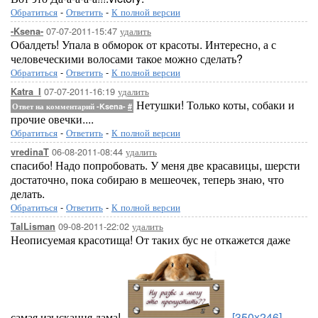
Обратиться
-
Ответить
-
К полной версии
07-07-2011-15:47
удалить
-Ksena-
Обалдеть! Упала в обморок от красоты. Интересно, а с
человеческими волосами такое можно сделать?
Обратиться
-
Ответить
-
К полной версии
07-07-2011-16:19
удалить
Katra_I
Нетушки! Только коты, собаки и
Ответ на комментарий -Ksena-
#
прочие овечки....
Обратиться
-
Ответить
-
К полной версии
06-08-2011-08:44
удалить
vredinaT
спасибо! Надо попробовать. У меня две красавицы, шерсти
достаточно, пока собираю в мешеочек, теперь знаю, что
делать.
Обратиться
-
Ответить
-
К полной версии
09-08-2011-22:02
удалить
TalLisman
Неописуемая красотища! От таких бус не откажется даже
самая изыскання дама!
[350x246]