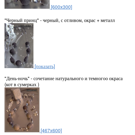
[600x300]
"Черный принц" - черный, с отливом, окрас + металл
[показать]
"День-ночь" - сочетание натурального и темногоо окраса
(кот в сумерках )
[467x600]