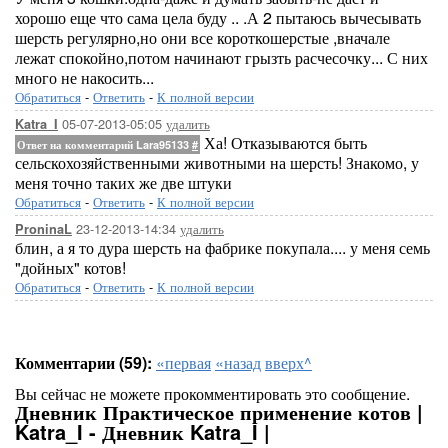
хорошо еще что сама цела буду .. .А 2 пытаюсь вычесывать
шерсть регулярно,но они все короткошерстые ,вначале
лежат спокойно,потом начинают грызть расчесочку... С них
много не накосить...
Обратиться
-
Ответить
-
К полной версии
05-07-2013-05:05
удалить
Katra_I
Ха! Отказываются быть
Ответ на комментарий Lara95133
#
сельскохозяйственными животными на шерсть! Знакомо, у
меня точно таких же две штуки
Обратиться
-
Ответить
-
К полной версии
23-12-2013-14:34
удалить
ProninaL
блин, а я то дура шерсть на фабрике покупала.... у меня семь
"дойных" котов!
Обратиться
-
Ответить
-
К полной версии
Комментарии (59):
«первая
«назад
вверх^
Вы сейчас не можете прокомментировать это сообщение.
Дневник Практическое применение котов |
Katra_I - Дневник Katra_I |