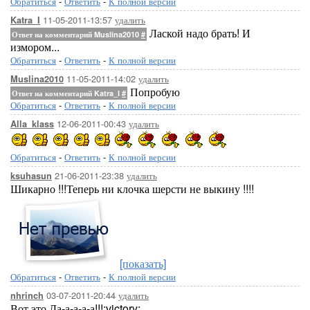
Обратиться
-
Ответить
-
К полной версии
11-05-2011-13:57
удалить
Katra_I
Лаской надо брать! И
Ответ на комментарий Muslina2010
#
измором...
Обратиться
-
Ответить
-
К полной версии
11-05-2011-14:02
удалить
Muslina2010
Попробую
Ответ на комментарий Katra_I
#
Обратиться
-
Ответить
-
К полной версии
12-06-2011-00:43
удалить
Alla_klass
Обратиться
-
Ответить
-
К полной версии
21-06-2011-23:38
удалить
ksuhasun
Шикарно !!!Теперь ни клочка шерсти не выкину !!!!
[показать]
Обратиться
-
Ответить
-
К полной версии
03-07-2011-20:44
удалить
nhrinch
Вот это Да-а-а-а-а!!!:victory: