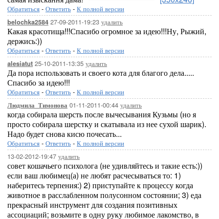
Обратиться
-
Ответить
-
К полной версии
27-09-2011-19:23
удалить
belochka2584
Какая красотища!!!Спасибо огромное за идею!!!Ну, Рыжий,
держись:))
Обратиться
-
Ответить
-
К полной версии
25-10-2011-13:35
удалить
alesiatut
Да пора использовать и своего кота для благого дела.....
Спасибо за идею!!!
Обратиться
-
Ответить
-
К полной версии
01-11-2011-00:44
удалить
Людмила_Тимонова
когда собирала шерсть после вычесывания Кузьмы (но я
просто собирала шерстку и скатывала из нее сухой шарик).
Надо будет снова кисю почесать...
Обратиться
-
Ответить
-
К полной версии
13-02-2012-19:47
удалить
совет кошачьего психолога (не удивляйтесь и такие есть:))
если ваш любимец(а) не любят расчесываться то: 1)
наберитесь терпения:) 2) приступайте к процессу когда
животное в расслабленном полусонном состоянии; 3) еда
прекрасный инструмент для создания позитивных
ассоциаций; возьмите в одну руку любимое лакомство, в