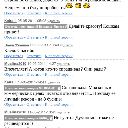
Непременно буду попробовать!
Обратиться
-
Ответить
-
К полной версии
05-05-2011-05:08
удалить
Katra_I
Делайте красоту! Кошкам
Ответ на комментарий Веселина_Динева
#
привет!
Обратиться
-
Ответить
-
К полной версии
05-05-2011-13:40
удалить
Люки72кошка
Клево Спасибо
Обратиться
-
Ответить
-
К полной версии
10-05-2011-14:27
удалить
Muslina2010
Впечатляет! А котов кто-то спрашивал? Они рады?
Обратиться
-
Ответить
-
К полной версии
10-05-2011-14:41
удалить
Katra_I
Спрашивала. Моя кошь в
Ответ на комментарий Muslina2010
#
коммерческих целях чесаться отказывается... Поэтому ее
личный рекорд - на 3 бусины
Обратиться
-
Ответить
-
К полной версии
11-05-2011-13:41
удалить
Muslina2010
Не густо... Думаю моя тоже не
Ответ на комментарий Katra_I
#
расщедрится :)