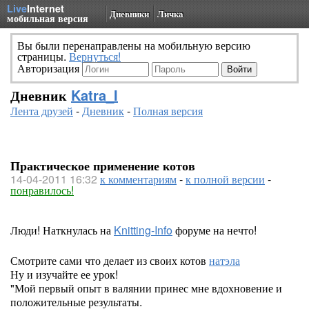
Live
Internet
Дневники
Личка
мобильная версия
Вы были перенаправлены на мобильную версию
страницы.
Вернуться!
Авторизация
Дневник
Katra_I
Лента друзей
-
Дневник
-
Полная версия
Практическое применение котов
14-04-2011 16:32
к комментариям
-
к полной версии
-
понравилось!
Люди! Наткнулась на
Knitting-Info
форуме на нечто!
Смотрите сами что делает из своих котов
натэла
Ну и изучайте ее урок!
"Мой первый опыт в валянии принес мне вдохновение и
положительные результаты.