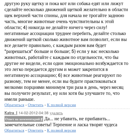
другую руку щетку и пока кот или собака едят или лижут
сделайте несколько движений щеткой желательно в области
щек верхней части спины, для начала не трогайте заднюю
часть, многие животные очень чувствительны к этой
области; 4) никогда не делайте ничего через силу!
негативные ассоциации труднее перебить, делайте столько
движений щеткой сколько животное вам позволит, если вы
все делаете правильно, с каждым разом вам будет
"разрешаться" больше и больше; 5) если у вас несколько
животных, работайте с каждым по отдельности, что бы
другие не видели, если один эмоционально возбуждается то
это легко передается другим и может закрепится в
негативную ассоциацию; 6) все животные реагируют по
разному, тем не менее, если вы будите практиковаться
мелкими порциями минимум три раза в день, через месяц
вы получите результат, ну или хотя бы улучшите то, что
имели раньше.
Обратиться
-
Ответить
-
К полной версии
14-02-2012-04:38
удалить
Katra_I
Да... не убавить, не прибавить...
Ответ на комментарий
#
замечательные советы! Терпение и ласка творят чудеса
Обратиться
-
Ответить
-
К полной версии