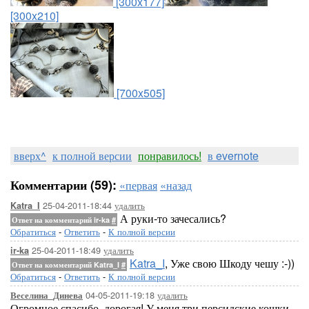
[300x177]
[300x210]
[700x505]
вверх^
к полной версии
понравилось!
в evernote
Комментарии (59):
«первая
«назад
25-04-2011-18:44
удалить
Katra_I
А руки-то зачесались?
Ответ на комментарий ir-ka
#
Обратиться
-
Ответить
-
К полной версии
25-04-2011-18:49
удалить
ir-ka
Katra_I
, Уже свою Шкоду чешу :-))
Ответ на комментарий Katra_I
#
Обратиться
-
Ответить
-
К полной версии
04-05-2011-19:18
удалить
Веселина_Динева
Огромное спасибо, дорогая! У меня три персидские кошки.