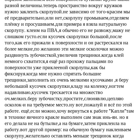
разной величины.теперь пространство вокруг кружков
нужно заклеить скорлупой.не зависимо от того-красим мы
её предварительно,или нет,скорлупу промываем,отделяем
плёнку и просушиваем.для примера я взяла натуральную
скорлупу. клеим на ПВА,я обычно его не развожу,мажу не
слишком густо.если кусочек скорлупки большой,после
того,как его прижали к поверхности и он растрескался на
более мелкие,по желанию эти мелкие осколочки можно
раздвинуть зубочисткой,увеличив трещинки.когда клей
немного схватится,я ещё раз прохожу пальцами по
поверхности уже приклееной скорлупы,как бы
фиксируя.когда мне нужно спрятать большие
трещинки,заполнить их очень мелкими кусочками ,я беру
небольшой кусочек скорлупки,кладу на коленку,ногтем
надавливаю,кусочек трескается на множество
оч.мелких.беру зубочистку,простите,слюнявлю,цепляю
осколок-и на требуемое место.ну вот,пожалуй и всё по этой
работе. ещё,если можно,хочу вернуться к работе "Капли"там
в технике яичного кракле выполнен сам знак инь-ян. но я
его делала не на бутылке,а на бумаге,затем приклеила на
работу.вот другой пример: на обычную бумагу наклеиваем
скорлупу,желательно оставлять меньше трещинок когда