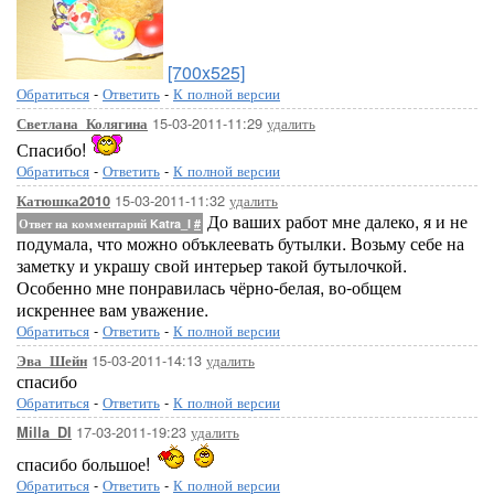
[700x525]
Обратиться
-
Ответить
-
К полной версии
15-03-2011-11:29
удалить
Светлана_Колягина
Спасибо!
Обратиться
-
Ответить
-
К полной версии
15-03-2011-11:32
удалить
Катюшка2010
До ваших работ мне далеко, я и не
Ответ на комментарий Katra_I
#
подумала, что можно объклеевать бутылки. Возьму себе на
заметку и украшу свой интерьер такой бутылочкой.
Особенно мне понравилась чёрно-белая, во-общем
искреннее вам уважение.
Обратиться
-
Ответить
-
К полной версии
15-03-2011-14:13
удалить
Эва_Шейн
спасибо
Обратиться
-
Ответить
-
К полной версии
17-03-2011-19:23
удалить
Milla_DI
спасибо большое!
Обратиться
-
Ответить
-
К полной версии