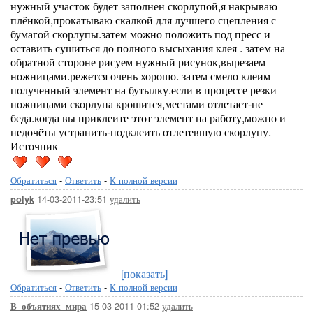
нужный участок будет заполнен скорлупой,я накрываю
плёнкой,прокатываю скалкой для лучшего сцепления с
бумагой скорлупы.затем можно положить под пресс и
оставить сушиться до полного высыхания клея . затем на
обратной стороне рисуем нужный рисунок,вырезаем
ножницами.режется очень хорошо. затем смело клеим
полученный элемент на бутылку.если в процессе резки
ножницами скорлупа крошится,местами отлетает-не
беда.когда вы приклеите этот элемент на работу,можно и
недочёты устранить-подклеить отлетевшую скорлупу.
Источник
Обратиться
-
Ответить
-
К полной версии
14-03-2011-23:51
удалить
polyk
[показать]
Обратиться
-
Ответить
-
К полной версии
15-03-2011-01:52
удалить
В_объятиях_мира