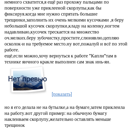
немного схватится,я ещё раз прохожу пальцами по
поверхности уже приклееной скорлупы,как бы
фиксируя.когда мне нужно спрятать большие
трещинки,заполнить их очень мелкими кусочками ,я беру
небольшой кусочек скорлупки,кладу на коленку,ногтем
надавливаю,кусочек трескается на множество
оч.мелких.беру зубочистку,простите,слюнявлю,цепляю
осколок-и на требуемое место.ну вот,пожалуй и всё по этой
работе.
ещё,если можно,хочу вернуться к работе "Капли"там в
технике яичного кракле выполнен сам знак инь-ян.
[показать]
но я его делала не на бутылке,а на бумаге,затем приклеила
на работу.вот другой пример: на обычную бумагу
наклеиваем скорлупу,желательно оставлять меньше
трещинок