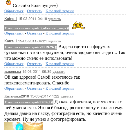
Спасибо Большущее=)
Обратиться
-
Ответить
-
К полной версии
15-03-2011-04:18
удалить
Katra_I
Ответ на комментарий В_объятиях_мира
#
Обратиться
-
Ответить
-
К полной версии
15-03-2011-04:21
удалить
Katra_I
Видела где-то на форумах
Ответ на комментарий VISHN-YA
#
бутылочки с этой скорлупкой, очень здорово выглядит... Так
что можно смело ее использовать!
Обратиться
-
Ответить
-
К полной версии
15-03-2011-09:39
удалить
жаконька
Ой,как здорово! Самой захотелось так
поэксперементировать. Спасибо!
Обратиться
-
Ответить
-
К полной версии
15-03-2011-11:22
удалить
Катюшка2010
Да какая фантазия, вот что что а с
Ответ на комментарий Katra_I
#
ней у меня туго. Это всё благодаря интернету и только ему.
Делала давно на пасху, фотография есть, но качество очень
хромает. Ну не умею я фотографировать.