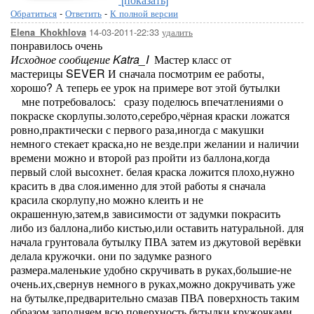
Обратиться
-
Ответить
-
К полной версии
14-03-2011-22:33
удалить
Elena_Khokhlova
понравилось очень
Исходное сообщение Katra_I
Мастер класс от
мастерицы SEVER И сначала посмотрим ее работы,
хорошо? А теперь ее урок на примере вот этой бутылки
мне потребовалось: сразу поделюсь впечатлениями о
покраске скорлупы.золото,серебро,чёрная краски ложатся
ровно,практически с первого раза,иногда с макушки
немного стекает краска,но не везде.при желании и наличии
времени можно и второй раз пройти из баллона,когда
первый слой высохнет. белая краска ложится плохо,нужно
красить в два слоя.именно для этой работы я сначала
красила скорлупу,но можно клеить и не
окрашенную,затем,в зависимости от задумки покрасить
либо из баллона,либо кистью,или оставить натуральной. для
начала грунтовала бутылку ПВА затем из джутовой верёвки
делала кружочки. они по задумке разного
размера.маленькие удобно скручивать в руках,большие-не
очень.их,свернув немного в руках,можно докручивать уже
на бутылке,предварительно смазав ПВА поверхность таким
образом заполняем всю поверхность бутылки кружочками