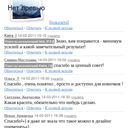
[показать]
Обратиться
-
Ответить
-
К полной версии
14-03-2011-15:15
удалить
Katra_I
Знаю, вам понравится - минимум
Ответ на комментарий tata_412
#
усилий и какой замечательный результат!
Обратиться
-
Ответить
-
К полной версии
14-03-2011-16:02
удалить
Синица-Мастерица
спасибо за ценный совет!
Ответ на комментарий Katra_I
#
Обратиться
-
Ответить
-
К полной версии
14-03-2011-16:30
удалить
Ольга_У
Спасибо , очень понятно , просто и доступно для новичков !
Обратиться
-
Ответить
-
К полной версии
14-03-2011-16:33
удалить
Светлана_Корчагина
Какая красота, обязательно что нибудь сделаю.
Обратиться
-
Ответить
-
К полной версии
14-03-2011-16:38
удалить
Некая_брюнетка
Спасибо!=) я даже не знала что такое можно в дизайне
применять=)