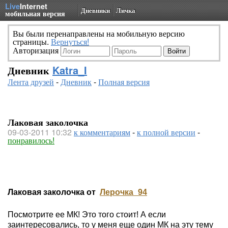
Live
Internet
Дневники
Личка
мобильная версия
Вы были перенаправлены на мобильную версию
страницы.
Вернуться!
Авторизация
Дневник
Katra_I
Лента друзей
-
Дневник
-
Полная версия
Лаковая заколочка
09-03-2011 10:32
к комментариям
-
к полной версии
-
понравилось!
Лаковая заколочка от
Лерочка_94
Посмотрите ее МК! Это того стоит! А если
заинтересовались, то у меня еще один МК на эту тему