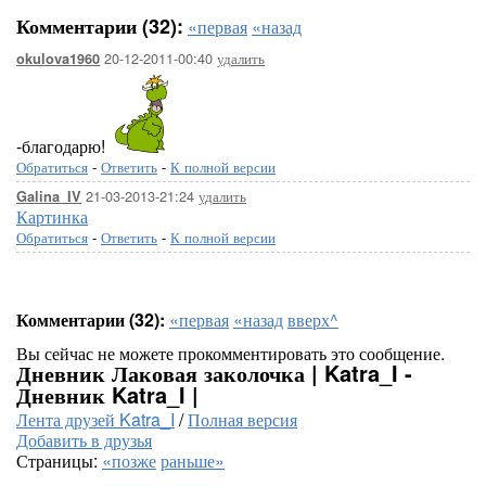
Комментарии (32):
«первая
«назад
20-12-2011-00:40
удалить
okulova1960
-благодарю!
Обратиться
-
Ответить
-
К полной версии
21-03-2013-21:24
удалить
Galina_IV
Картинка
Обратиться
-
Ответить
-
К полной версии
Комментарии (32):
«первая
«назад
вверх^
Вы сейчас не можете прокомментировать это сообщение.
Дневник Лаковая заколочка | Katra_I -
Дневник Katra_I |
Лента друзей Katra_I
/
Полная версия
Добавить в друзья
Страницы:
«позже
раньше»