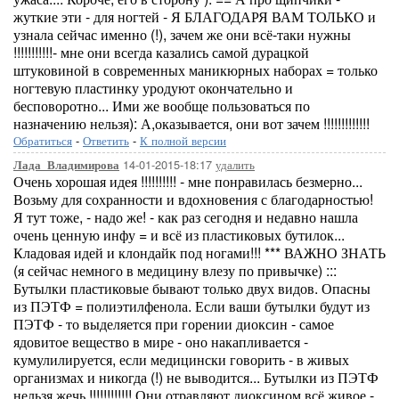
жуткие эти - для ногтей - Я БЛАГОДАРЯ ВАМ ТОЛЬКО и
узнала сейчас именно (!), зачем же они всё-таки нужны
!!!!!!!!!!!- мне они всегда казались самой дурацкой
штуковиной в современных маникюрных наборах = только
ногтевую пластинку уродуют окончательно и
бесповоротно... Ими же вообще пользоваться по
назначению нельзя): А,оказывается, они вот зачем !!!!!!!!!!!!!
Обратиться
-
Ответить
-
К полной версии
14-01-2015-18:17
удалить
Лада_Владимирова
Очень хорошая идея !!!!!!!!!! - мне понравилась безмерно...
Возьму для сохранности и вдохновения с благодарностью!
Я тут тоже, - надо же! - как раз сегодня и недавно нашла
очень ценную инфу = и всё из пластиковых бутилок...
Кладовая идей и клондайк под ногами!!! *** ВАЖНО ЗНАТЬ
(я сейчас немного в медицину влезу по привычке) :::
Бутылки пластиковые бывают только двух видов. Опасны
из ПЭТФ = полиэтилфенола. Если ваши бутылки будут из
ПЭТФ - то выделяется при горении диоксин - самое
ядовитое вещество в мире - оно накапливается -
кумулилируется, если медицински говорить - в живых
организмах и никогда (!) не выводится... Бутылки из ПЭТФ
нельзя жечь !!!!!!!!!!!! Они отравляют диоксином всё живое -