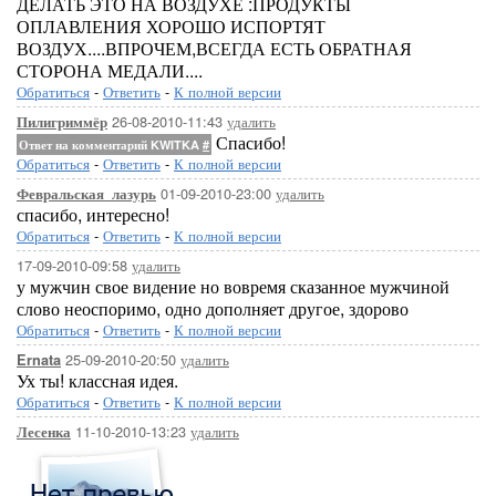
ДЕЛАТЬ ЭТО НА ВОЗДУХЕ :ПРОДУКТЫ
ОПЛАВЛЕНИЯ ХОРОШО ИСПОРТЯТ
ВОЗДУХ....ВПРОЧЕМ,ВСЕГДА ЕСТЬ ОБРАТНАЯ
СТОРОНА МЕДАЛИ....
Обратиться
-
Ответить
-
К полной версии
26-08-2010-11:43
удалить
Пилигриммёр
Спасибо!
Ответ на комментарий KWITKA
#
Обратиться
-
Ответить
-
К полной версии
01-09-2010-23:00
удалить
Февральская_лазурь
спасибо, интересно!
Обратиться
-
Ответить
-
К полной версии
17-09-2010-09:58
удалить
у мужчин свое видение но вовремя сказанное мужчиной
слово неоспоримо, одно дополняет другое, здорово
Обратиться
-
Ответить
-
К полной версии
25-09-2010-20:50
удалить
Ernata
Ух ты! классная идея.
Обратиться
-
Ответить
-
К полной версии
11-10-2010-13:23
удалить
Лесенка