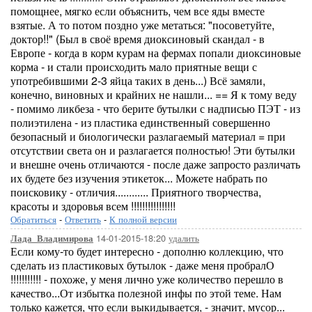
помощнее, мягко если объяснить, чем все яды вместе
взятые. А то потом поздно уже метаться: "посоветуйте,
доктор!!" (Был в своё время диоксиновый скандал - в
Европе - когда в корм курам на фермах попали диоксиновые
корма - и стали происходить мало приятные вещи с
употребившими 2-3 яйца таких в день...) Всё замяли,
конечно, виновных и крайних не нашли... == Я к тому веду
- помимо ликбеза - что берите бутылки с надписью ПЭТ - из
полиэтилена - из пластика единственный совершенно
безопасный и биологически разлагаемый материал = при
отсутствии света он и разлагается полностью! Эти бутылки
и внешне очень отличаются - после даже запросто различать
их будете без изучения этикеток... Можете набрать по
поисковику - отличия............ Приятного творчества,
красоты и здоровья всем !!!!!!!!!!!!!!!!
Обратиться
-
Ответить
-
К полной версии
14-01-2015-18:20
удалить
Лада_Владимирова
Если кому-то будет интересно - дополню коллекцию, что
сделать из пластиковых бутылок - даже меня пробралО
!!!!!!!!!!! - похоже, у меня лично уже количество перешло в
качество...От избытка полезной инфы по этой теме. Нам
только кажется, что если выкидывается, - значит, мусор...