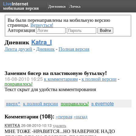
Live
Internet
Дневники
Личка
мобильная версия
Вы были перенаправлены на мобильную версию
страницы.
Вернуться!
Авторизация
Дневник
Katra_I
Лента друзей
-
Дневник
-
Полная версия
Заменим бисер на пластиковую бутылку!
16-08-2010 16:25
к комментариям
-
к полной версии
-
понравилось!
Текст скрыт для удобства комментирования
вверх^
к полной версии
понравилось!
в evernote
Комментарии (108):
«первая
«назад
26-08-2010-10:13
удалить
KWITKA
МНЕ ТОЖЕ -НРАВИТСЯ...НО !НАВЕРНОЕ НАДО