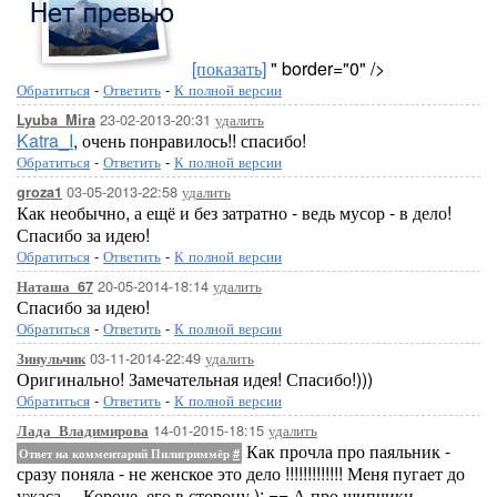
[показать]
" border="0" />
Обратиться
-
Ответить
-
К полной версии
23-02-2013-20:31
удалить
Lyuba_Mira
Katra_I
, очень понравилось!! спасибо!
Обратиться
-
Ответить
-
К полной версии
03-05-2013-22:58
удалить
groza1
Как необычно, а ещё и без затратно - ведь мусор - в дело!
Спасибо за идею!
Обратиться
-
Ответить
-
К полной версии
20-05-2014-18:14
удалить
Наташа_67
Спасибо за идею!
Обратиться
-
Ответить
-
К полной версии
03-11-2014-22:49
удалить
Зинульчик
Оригинально! Замечательная идея! Спасибо!)))
Обратиться
-
Ответить
-
К полной версии
14-01-2015-18:15
удалить
Лада_Владимирова
Как прочла про паяльник -
Ответ на комментарий Пилигриммёр
#
сразу поняла - не женское это дело !!!!!!!!!!!!! Меня пугает до
ужаса.... Короче, его в сторону ): == А про щипчики -