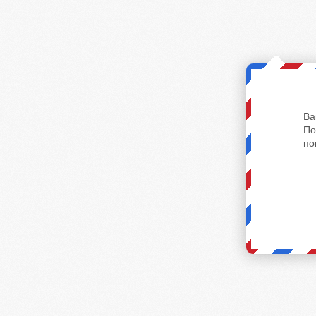
Ва
По
по