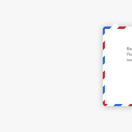
Ва
По
по